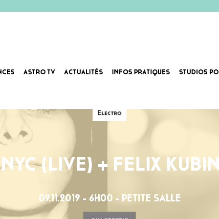
NCES
ASTRO TV
ACTUALITÉS
INFOS PRATIQUES
STUDIOS PO
Electro
 NYC (LIVE) + FELIX KUBI
09.11.2019 - 6H00 - PETITE SALLE