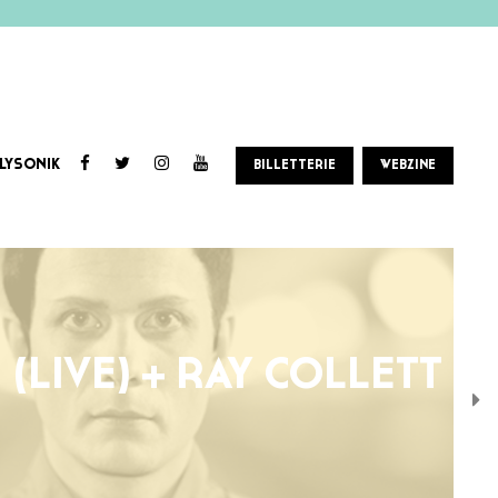
LYSONIK
BILLETTERIE
WEBZINE
N (LIVE) + RAY COLLETT