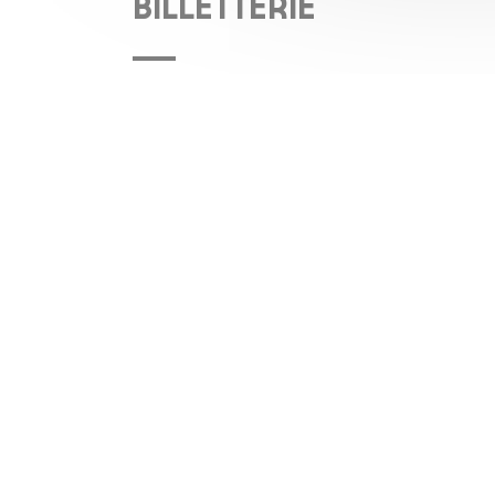
BILLETTERIE
Cliquer ici pour acheter des billets / Click here to buy tickets