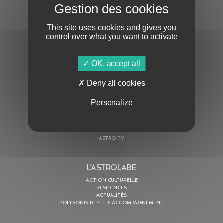
S'ABONNER À LA NEWSLETTER
This site uses cookies and gives you
control over what you want to activate
OK, accept all
Deny all cookies
En cochant cette case, j’accepte la
Politique de confidentialité
de ce site
Personalize
AU PROGRAMME
AGENDA
ASTRO TV
L’ASTROLABE
ACTION CULTURELLE
RÉSIDENCES
ACTUALITÉS
POLYSONIK REPET & ACCOMPAGNEMENT