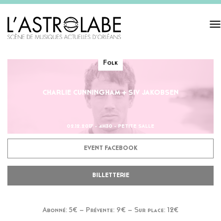
Tog
navi
Folk
CHARLIE CUNNINGHAM + SIV JAKOBSEN
02.12.2017 - 4H30 - PETITE SALLE
EVENT FACEBOOK
BILLETTERIE
Abonné: 5€ – Prévente: 9€ – Sur place: 12€