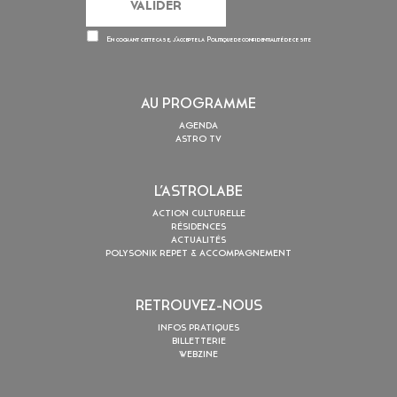
En cochant cette case, j’accepte la
Politique de confidentialité
de ce site
AU PROGRAMME
AGENDA
ASTRO TV
L’ASTROLABE
ACTION CULTURELLE
RÉSIDENCES
ACTUALITÉS
POLYSONIK REPET & ACCOMPAGNEMENT
RETROUVEZ-NOUS
INFOS PRATIQUES
BILLETTERIE
WEBZINE