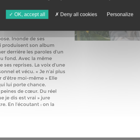
t des remix. Alliage
 Jusqu’à la chambre à échos
OK, accept all
Deny all cookies
Personalize
harge, on like, on follow,
cover de
Clandestina
en est
ose. Inonde de ses
ui produisent son album
her derrière les paroles d’un
t au fond. Avec la même
de ses reprises. La voix d’une
onnel et vécu. « Je n’ai plus
ur d’être moi-même » Elle
ui lui porte chance.
s peines de cœur. Du réel
 je dis est vrai » jure
. En l’écoutant : on la