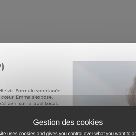
)
lle vit. Formule spontanée,
 du cœur. Emma s’expose,
21 avril sur le label Local,
ule. Retour sur une première
ère n’y croit pas. Le
 rituel sacré : elle partage
site uses cookies and gives you control over what you want to ac
étro, parcourt le monde