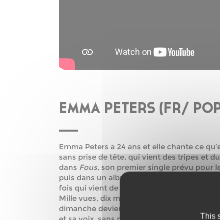
EMMA PETERS (FR/ POP
Emma Peters a 24 ans et elle chante ce qu’e
sans prise de tête, qui vient des tripes et
dans
Fous
, son premier single prévu pour le 
puis dans un album qu’elle a écrit toute se
fois qui vient de loin.
Mille vues, dix mille, cent mille… Même sa m
dimanche devient son jour préféré. Son petit
This 
et sa voix, sans promo ni affiche dans le m