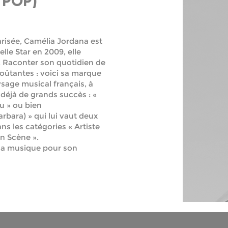
/POP)
arisée, Camélia Jordana est
lle Star en 2009, elle
e. Raconter son quotidien de
oûtantes : voici sa marque
sage musical français, à
déjà de grands succès : «
au » ou bien
rbara) » qui lui vaut deux
s les catégories « Artiste
on Scène ».
 la musique pour son