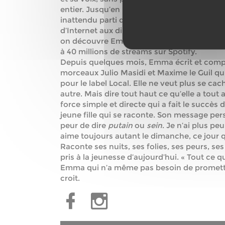
entier. Jusqu’en Russie, des DJ lui proposen
inattendu parti de son studio d’étudiante.
d’Internet aux dimensions infinies : on téléc
on découvre Emma Peters. Le remix de sa 
à 40 millions de streams sur Spotify.
Depuis quelques mois, Emma écrit et comp
morceaux Julio Masidi et Maxime le Guil q
pour le label Local. Elle ne veut plus se cac
autre. Mais dire tout haut ce qu’elle a tou
force simple et directe qui a fait le succès 
jeune fille qui se raconte. Son message pers
peur de dire
putain
ou
sein
. Je n’ai plus pe
aime toujours autant le dimanche, ce jour q
Raconte ses nuits, ses folies, ses peurs, se
pris à la jeunesse d’aujourd’hui. « Tout ce que
Emma qui n’a même pas besoin de promettre
croit.