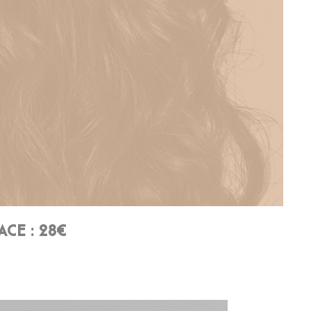
CE : 28€