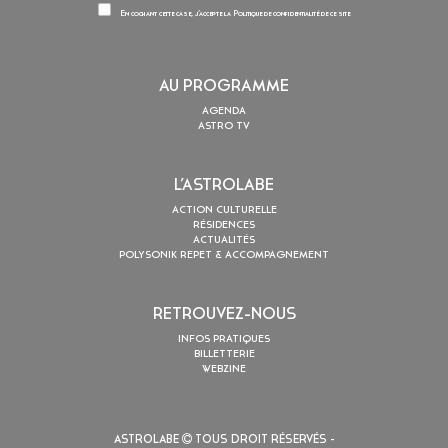
En cochant cette case, j’accepte la
Politique de confidentialité
de ce site
AU PROGRAMME
AGENDA
ASTRO TV
L’ASTROLABE
ACTION CULTURELLE
RÉSIDENCES
ACTUALITÉS
POLYSONIK REPET & ACCOMPAGNEMENT
RETROUVEZ-NOUS
INFOS PRATIQUES
BILLETTERIE
WEBZINE
ASTROLABE
TOUS DROIT RÉSERVÉS -