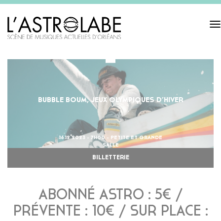
Tog
navi
BUBBLE BOUM, JEUX OLYMPIQUES D’HIVER
16.12.2023 - 7H00 - PETITE ET GRANDE
SALLE
BILLETTERIE
ABONNÉ ASTRO : 5€ /
PRÉVENTE : 10€ / SUR PLACE :