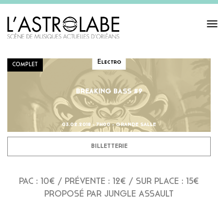
Tog
navi
Electro
COMPLET
BREAKING BASS #9
03.02.2018 - 7H00 - GRANDE SALLE
BILLETTERIE
PAC : 10€ / PRÉVENTE : 12€ / SUR PLACE : 15€
PROPOSÉ PAR JUNGLE ASSAULT