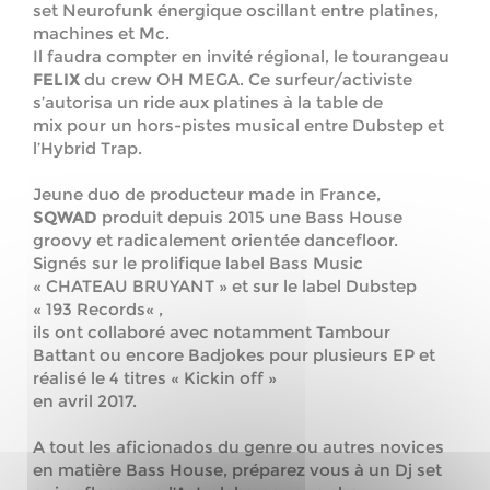
set Neurofunk énergique oscillant entre platines,
machines et Mc.
Il faudra compter en invité régional, le tourangeau
FELIX
du crew OH MEGA. Ce surfeur/activiste
s’autorisa un ride aux platines à la table de
mix pour un hors-pistes musical entre Dubstep et
l’Hybrid Trap.
Jeune duo de producteur made in France,
SQWAD
produit depu
is 2015 une Bass House
groovy et radicalement orientée dancefloor.
Signés sur le prolifique label Bass Music
«
CHATEAU BRUYANT
» et sur le label Dubstep
«
193 Records
« ,
ils ont collaboré avec notamment
Tambour
Battant
ou encore
Badjokes
pour plusieurs EP et
réalisé le 4 titres « Kickin off »
en avril 2017.
A tout les aficionados du genre ou autres novices
en matière Bass House, préparez vous à un Dj set