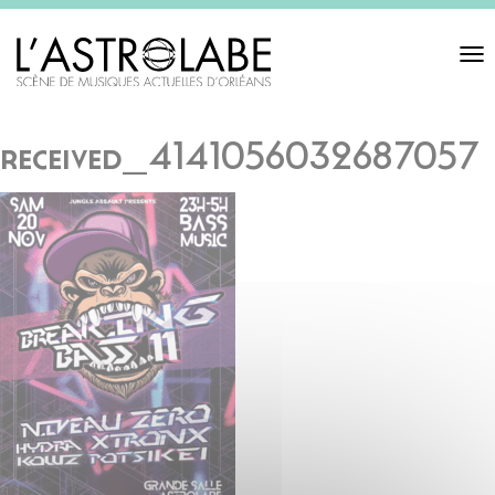
Toggl
navigat
received_4141056032687057