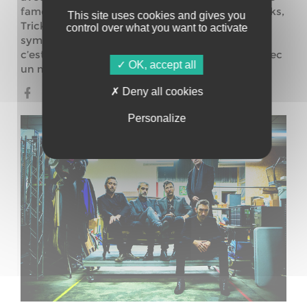
fameux producteur anglais Ian Caple (Tindersticks,
This site uses cookies and gives you
Tricky, Bashung…). Et après ses aventures
control over what you want to activate
symphoniques avec l’arrangeur Joseph Racaille,
c’est un retour à l’électrique pour
Santa Cruz
, avec
OK, accept all
un nouveau set-live des meilleurs factures.
Deny all cookies
Site web
Personalize