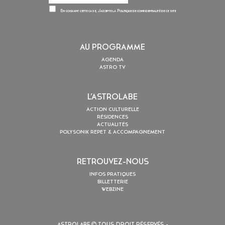
En cochant cette case, j’accepte la
Politique de confidentialité
de ce site
AU PROGRAMME
AGENDA
ASTRO TV
L’ASTROLABE
ACTION CULTURELLE
RÉSIDENCES
ACTUALITÉS
POLYSONIK REPET & ACCOMPAGNEMENT
RETROUVEZ-NOUS
INFOS PRATIQUES
BILLETTERIE
WEBZINE
ASTROLABE
TOUS DROIT RÉSERVÉS -