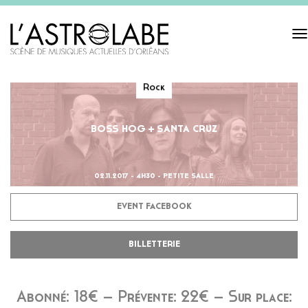
Tog
navi
Rock
BOSS HOG + SANTA CRUZ
02.11.2017 - 4H30 - PETITE SALLE
EVENT FACEBOOK
BILLETTERIE
Abonné: 18€ – Prévente: 22€ – Sur place: