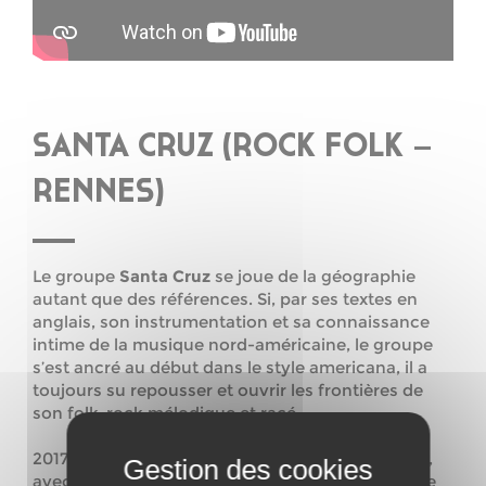
SANTA CRUZ (ROCK FOLK –
RENNES)
Le groupe
Santa Cruz
se joue de la géographie
autant que des références. Si, par ses textes en
anglais, son instrumentation et sa connaissance
intime de la musique nord-américaine, le groupe
s’est ancré au début dans le style americana, il a
toujours su repousser et ouvrir les frontières de
son folk-rock mélodique et racé.
2017 marque un nouveau virage, davantage pop,
avec un septième album enregistré et mixé par le