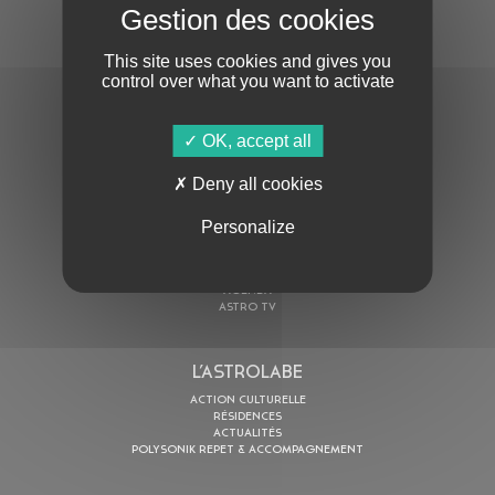
S'ABONNER À LA NEWSLETTER
This site uses cookies and gives you
control over what you want to activate
OK, accept all
Deny all cookies
En cochant cette case, j’accepte la
Politique de confidentialité
de ce site
Personalize
AU PROGRAMME
AGENDA
ASTRO TV
L’ASTROLABE
ACTION CULTURELLE
RÉSIDENCES
ACTUALITÉS
POLYSONIK REPET & ACCOMPAGNEMENT