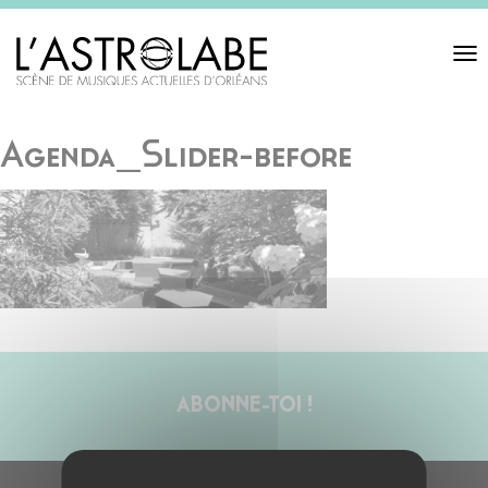
Toggl
navigat
Agenda_Slider-before
ABONNE-TOI !