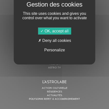
S'ABONNER À LA NEWSLETTER
This site uses cookies and gives you
control over what you want to activate
OK, accept all
Deny all cookies
En cochant cette case, j’accepte la
Politique de confidentialité
de ce site
Personalize
AU PROGRAMME
AGENDA
ASTRO TV
L’ASTROLABE
ACTION CULTURELLE
RÉSIDENCES
ACTUALITÉS
POLYSONIK REPET & ACCOMPAGNEMENT