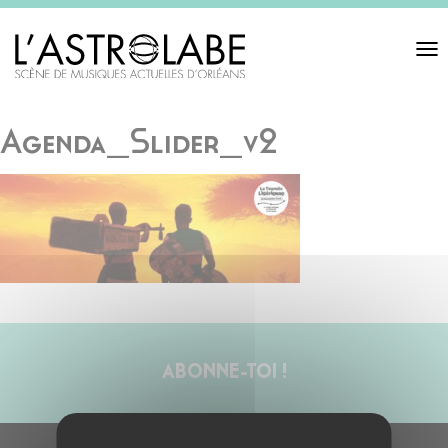
Toggl
navigat
Agenda_Slider_v2
ABONNE-TOI !