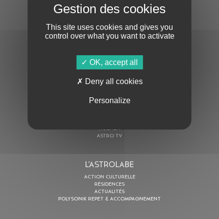
S'ABONNER À LA NEWSLETTER
This site uses cookies and gives you
control over what you want to activate
OK, accept all
Deny all cookies
En cochant cette case, j’accepte la
Politique de confidentialité
de ce site
Personalize
AU PROGRAMME
AGENDA
ASTRO TV
L’ASTROLABE
ACTION CULTURELLE
RÉSIDENCES
ACTUALITÉS
POLYSONIK REPET & ACCOMPAGNEMENT