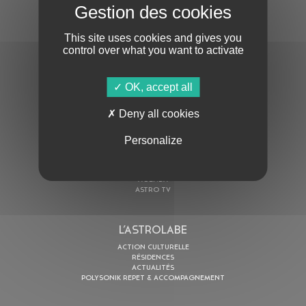
S'ABONNER À LA NEWSLETTER
This site uses cookies and gives you
control over what you want to activate
OK, accept all
Deny all cookies
En cochant cette case, j’accepte la
Politique de confidentialité
de ce site
Personalize
AU PROGRAMME
AGENDA
ASTRO TV
L’ASTROLABE
ACTION CULTURELLE
RÉSIDENCES
ACTUALITÉS
POLYSONIK REPET & ACCOMPAGNEMENT