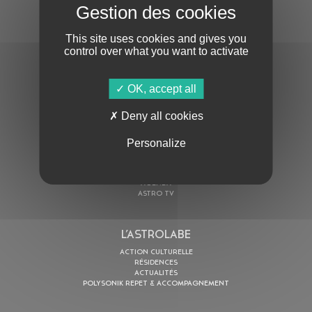
S'ABONNER À LA NEWSLETTER
This site uses cookies and gives you
control over what you want to activate
OK, accept all
Deny all cookies
En cochant cette case, j’accepte la
Politique de confidentialité
de ce site
Personalize
AU PROGRAMME
AGENDA
ASTRO TV
L’ASTROLABE
ACTION CULTURELLE
RÉSIDENCES
ACTUALITÉS
POLYSONIK REPET & ACCOMPAGNEMENT