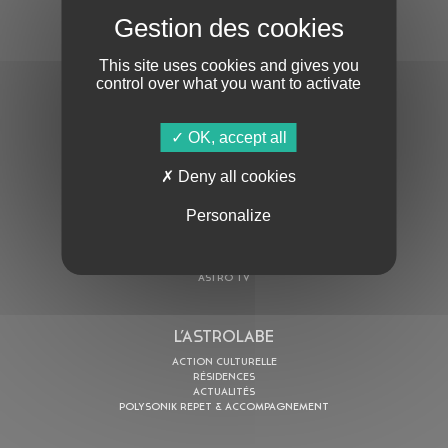
S'ABONNER À LA NEWSLETTER
This site uses cookies and gives you
control over what you want to activate
OK, accept all
En cochant cette case, j’accepte la
Politique de confidentialité
de ce site
Deny all cookies
Personalize
AU PROGRAMME
AGENDA
ASTRO TV
L’ASTROLABE
ACTION CULTURELLE
RÉSIDENCES
ACTUALITÉS
POLYSONIK REPET & ACCOMPAGNEMENT