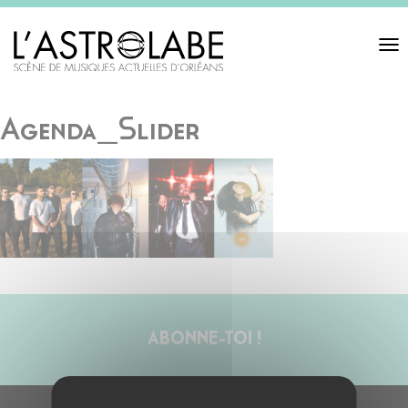
Toggl
navigat
Agenda_Slider
ABONNE-TOI !