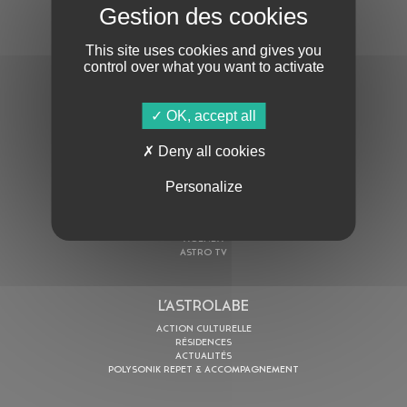
S'ABONNER À LA NEWSLETTER
This site uses cookies and gives you
control over what you want to activate
OK, accept all
Deny all cookies
En cochant cette case, j’accepte la
Politique de confidentialité
de ce site
Personalize
AU PROGRAMME
AGENDA
ASTRO TV
L’ASTROLABE
ACTION CULTURELLE
RÉSIDENCES
ACTUALITÉS
POLYSONIK REPET & ACCOMPAGNEMENT