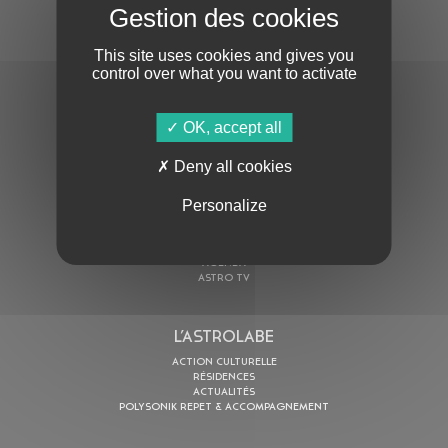
S'ABONNER À LA NEWSLETTER
This site uses cookies and gives you
control over what you want to activate
OK, accept all
Deny all cookies
En cochant cette case, j’accepte la
Politique de confidentialité
de ce site
Personalize
AU PROGRAMME
AGENDA
ASTRO TV
L’ASTROLABE
ACTION CULTURELLE
RÉSIDENCES
ACTUALITÉS
POLYSONIK REPET & ACCOMPAGNEMENT