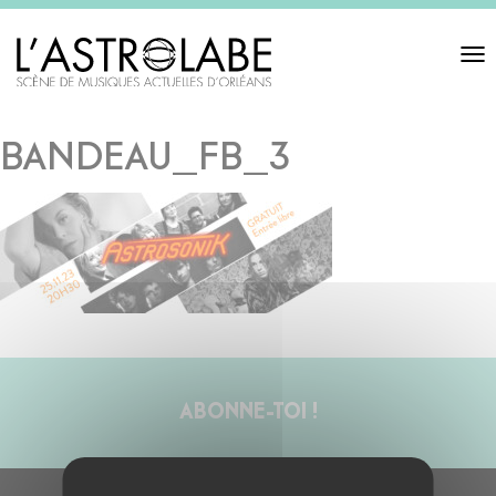
Toggl
navigat
BANDEAU_FB_3
ABONNE-TOI !