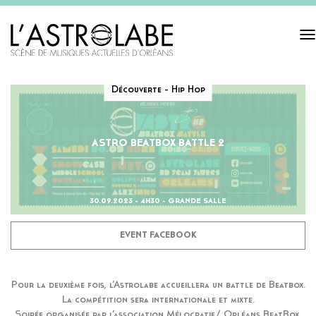
Tog
navi
Découverte - Hip Hop
ASTRO BEATBOX BATTLE 2
30.09.2023 - 4H30 - GRANDE SALLE
EVENT FACEBOOK
Pour la deuxième fois, l’Astrolabe accueillera un battle de Beatbox.
La compétition sera internationale et mixte.
Soirée organisée par l’association Mélocratie/ Orléans BeatBox.