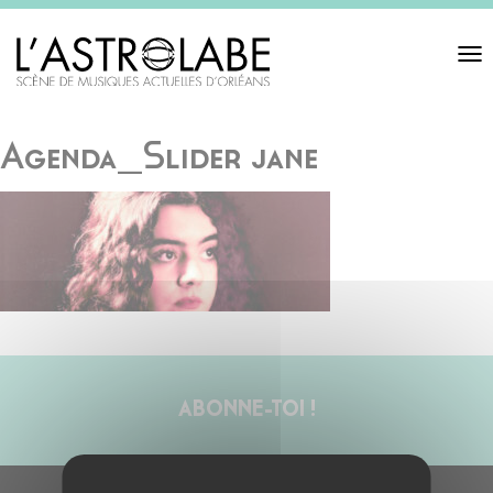
Toggl
navigat
Agenda_Slider jane
ABONNE-TOI !