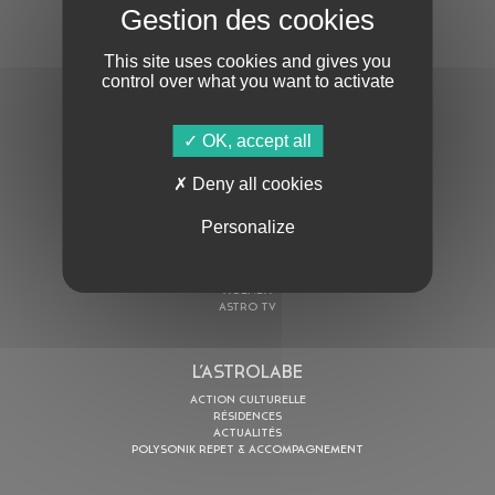
S'ABONNER À LA NEWSLETTER
This site uses cookies and gives you
control over what you want to activate
OK, accept all
Deny all cookies
En cochant cette case, j’accepte la
Politique de confidentialité
de ce site
Personalize
AU PROGRAMME
AGENDA
ASTRO TV
L’ASTROLABE
ACTION CULTURELLE
RÉSIDENCES
ACTUALITÉS
POLYSONIK REPET & ACCOMPAGNEMENT