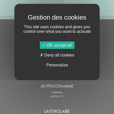
ABONNE-TOI !
This site uses cookies and gives you
S'ABONNER À LA NEWSLETTER
control over what you want to activate
OK, accept all
Deny all cookies
Personalize
En cochant cette case, j’accepte la
Politique de confidentialité
de ce site
AU PROGRAMME
AGENDA
ASTRO TV
L’ASTROLABE