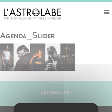
Toggl
navigat
Agenda_Slider
ABONNE-TOI !