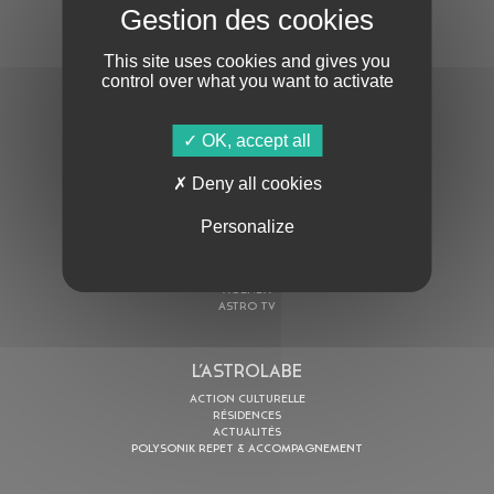
S'ABONNER À LA NEWSLETTER
This site uses cookies and gives you
control over what you want to activate
OK, accept all
Deny all cookies
En cochant cette case, j’accepte la
Politique de confidentialité
de ce site
Personalize
AU PROGRAMME
AGENDA
ASTRO TV
L’ASTROLABE
ACTION CULTURELLE
RÉSIDENCES
ACTUALITÉS
POLYSONIK REPET & ACCOMPAGNEMENT