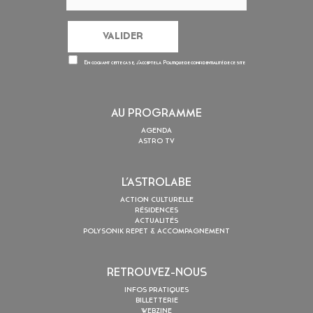
En cochant cette case, j’accepte la
Politique de confidentialité
de ce site
AU PROGRAMME
AGENDA
ASTRO TV
L’ASTROLABE
ACTION CULTURELLE
RÉSIDENCES
ACTUALITÉS
POLYSONIK REPET & ACCOMPAGNEMENT
RETROUVEZ-NOUS
INFOS PRATIQUES
BILLETTERIE
WEBZINE