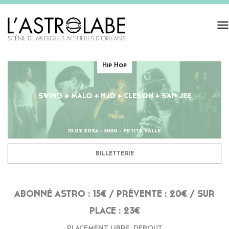
Tog
navi
Hip Hop
SWING + MALO + NJD + CLESON + SAN JEE
10.02.2024 - 3H30 - PETITE SALLE
BILLETTERIE
ABONNÉ ASTRO : 15€ / PRÉVENTE : 20€ / SUR
PLACE : 23€
PLACEMENT LIBRE, DEBOUT