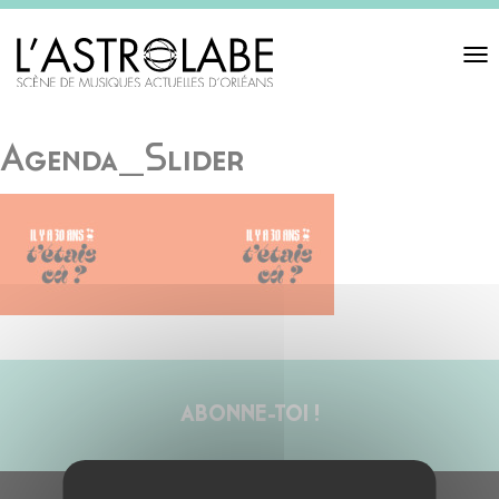
Toggl
navigat
Agenda_Slider
ABONNE-TOI !