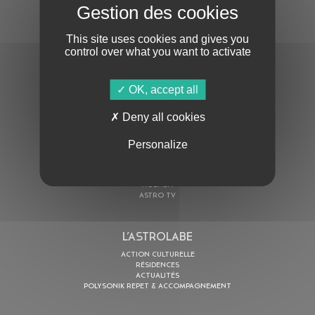
S'ABONNER À LA NEWSLETTER
This site uses cookies and gives you
control over what you want to activate
OK, accept all
Deny all cookies
En cochant cette case, j’accepte la
Politique de confidentialité
de ce site
Personalize
AU PROGRAMME
AGENDA
ASTRO TV
L’ASTROLABE
ACTION CULTURELLE
RÉSIDENCES
ACTUALITÉS
POLYSONIK REPET & ACCOMPAGNEMENT