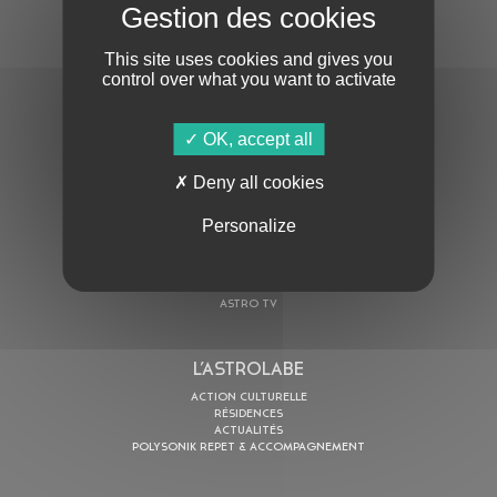
S'ABONNER À LA NEWSLETTER
This site uses cookies and gives you
control over what you want to activate
OK, accept all
Deny all cookies
En cochant cette case, j’accepte la
Politique de confidentialité
de ce site
Personalize
AU PROGRAMME
AGENDA
ASTRO TV
L’ASTROLABE
ACTION CULTURELLE
RÉSIDENCES
ACTUALITÉS
POLYSONIK REPET & ACCOMPAGNEMENT