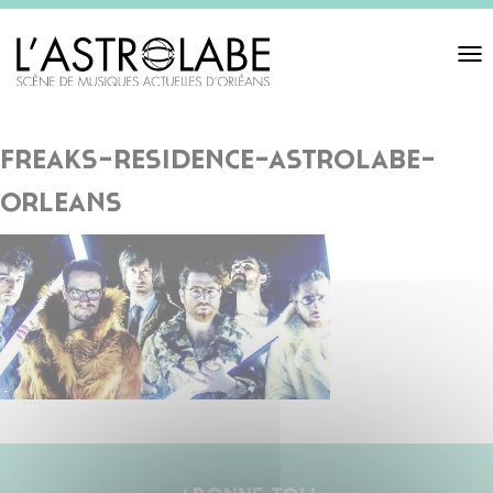
Toggl
navigat
freaks-residence-astrolabe-
orleans