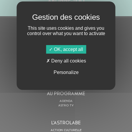
ABONNE-TOI !
This site uses cookies and gives you
S'ABONNER À LA NEWSLETTER
control over what you want to activate
OK, accept all
Deny all cookies
Personalize
En cochant cette case, j’accepte la
Politique de confidentialité
de ce site
AU PROGRAMME
AGENDA
ASTRO TV
L’ASTROLABE
ACTION CULTURELLE