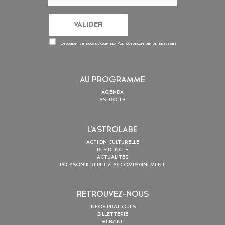
En cochant cette case, j’accepte la
Politique de confidentialité
de ce site
AU PROGRAMME
AGENDA
ASTRO TV
L’ASTROLABE
ACTION CULTURELLE
RÉSIDENCES
ACTUALITÉS
POLYSONIK REPET & ACCOMPAGNEMENT
RETROUVEZ-NOUS
INFOS PRATIQUES
BILLETTERIE
WEBZINE