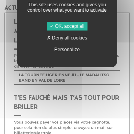
This site uses cookies and gives you
ACTUALITÉS
control over what you want to activate
LA TOURNÉE LIGÉRIENNE #1 – LE
OK, accept all
MADALITSO BAND EN VAL DE
Deny all cookies
LOIRE
Personalize
Projet soutenu par la DRAC Centre-Val-de-Loire dans
le cadre du dispositif « Mieux produire mieux
diffuser »en coop�...
LA TOURNÉE LIGÉRIENNE #1 – LE MADALITSO
BAND EN VAL DE LOIRE
T’ES FAUCHÉ MAIS T’AS TOUT POUR
BRILLER
Vous pouvez payer vos places via votre cagnotte,
pour cela rien de plus simple, envoyez un mail sur
billetterie@lastrola...