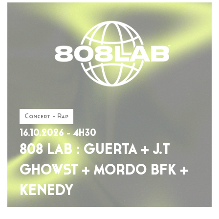
Concert - Rap
16.10.2026 - 4H30
808 LAB : GUERTA + J.T
GHOWST + MORDO BFK +
KENEDY